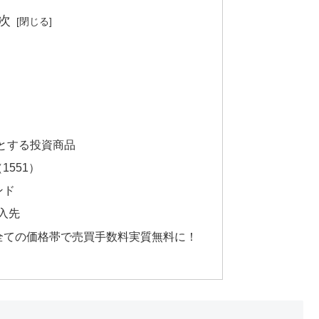
次
クとする投資商品
1551）
ンド
入先
全ての価格帯で売買手数料実質無料に！