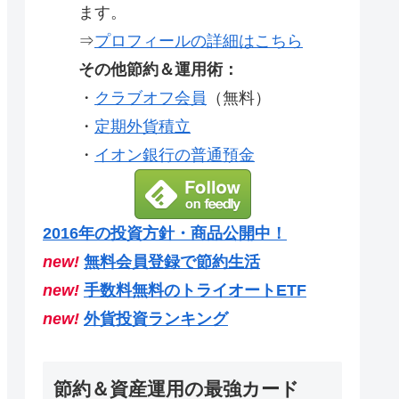
ます。
⇒
プロフィールの詳細はこちら
その他節約＆運用術：
・
クラブオフ会員
（無料）
・
定期外貨積立
・
イオン銀行の普通預金
2016年の投資方針・商品公開中！
new!
無料会員登録で節約生活
new!
手数料無料のトライオートETF
new!
外貨投資ランキング
節約＆資産運用の最強カード