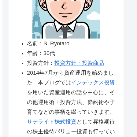
名前：S. Ryotaro
年齢：30代
投資方針：
投資方針・投資商品
2014年7月から資産運用を始めまし
た。本ブログでは
インデックス投資
を用いた資産運用の話を中心に、そ
の他運用術・投資方法、節約術や子
育てなどの事柄を綴っていきます。
サテライト株式投資
として昇格期待
の株主優待バリュー投資も行ってい