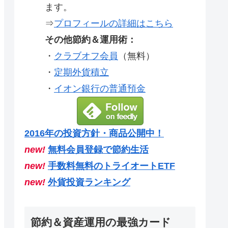
ます。
⇒
プロフィールの詳細はこちら
その他節約＆運用術：
・
クラブオフ会員
（無料）
・
定期外貨積立
・
イオン銀行の普通預金
2016年の投資方針・商品公開中！
new!
無料会員登録で節約生活
new!
手数料無料のトライオートETF
new!
外貨投資ランキング
節約＆資産運用の最強カード