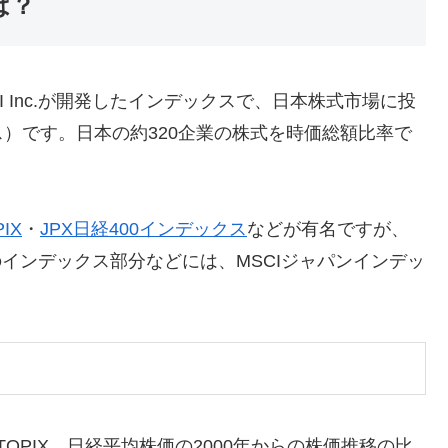
は？
I Inc.が開発したインデックスで、日本株式市場に投
）です。日本の約320企業の株式を時価総額比率で
PIX
・
JPX日経400インデックス
などが有名ですが、
インデックス部分などには、MSCIジャパンインデッ
OPIX、日経平均株価の2000年からの株価推移の比