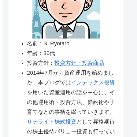
名前：S. Ryotaro
年齢：30代
投資方針：
投資方針・投資商品
2014年7月から資産運用を始めまし
た。本ブログでは
インデックス投資
を用いた資産運用の話を中心に、そ
の他運用術・投資方法、節約術や子
育てなどの事柄を綴っていきます。
サテライト株式投資
として昇格期待
の株主優待バリュー投資も行ってい