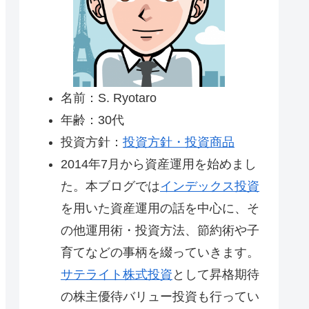
名前：S. Ryotaro
年齢：30代
投資方針：
投資方針・投資商品
2014年7月から資産運用を始めまし
た。本ブログでは
インデックス投資
を用いた資産運用の話を中心に、そ
の他運用術・投資方法、節約術や子
育てなどの事柄を綴っていきます。
サテライト株式投資
として昇格期待
の株主優待バリュー投資も行ってい