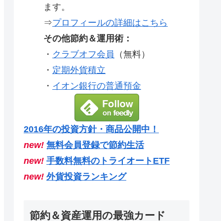
ます。
⇒
プロフィールの詳細はこちら
その他節約＆運用術：
・
クラブオフ会員
（無料）
・
定期外貨積立
・
イオン銀行の普通預金
2016年の投資方針・商品公開中！
new!
無料会員登録で節約生活
new!
手数料無料のトライオートETF
new!
外貨投資ランキング
節約＆資産運用の最強カード