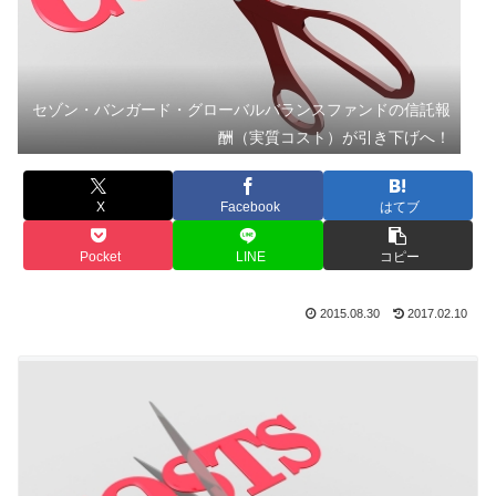
セゾン・バンガード・グローバルバランスファンドの信託報
酬（実質コスト）が引き下げへ！
X
Facebook
はてブ
Pocket
LINE
コピー
2015.08.30
2017.02.10