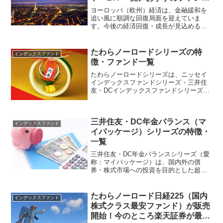
や比較など
ヨーロッパ（欧州）経済は、金融緩和を
追い風に順調な回復局面を迎えていま
す。今後の経済回復・成長が見込める欧
州株式市場への投資には、欧州株式クラ
スのインデックスファンド・ETFがオス
スメです。それら１本を購入・保有する
たわらノーロードシリーズの特
インデックスファンド
だけで欧州株式に分散投資...
徴・ファンド一覧
たわらノーロードシリーズは、ニッセイ
インデックスファンドシリーズ・三井住
友・DCインデックスファンドシリーズと
並ぶ、超低コストインデックスファンド
シリーズです。国内・海外の株式・債
券・REIT市場への分散投資が可能です。
三井住友・DC年金バランス（マ
本記事では、たわらノ...
インデックスファンド
イパッケージ）シリーズの特徴・
一覧
三井住友・DC年金バランスシリーズ（愛
称：マイパッケージ）は、国内外の債
券・株式市場への投資を目的とした超低
コストのバランス型インデックスファン
ドシリーズです。株式・債券の比率に応
じて4種類のファンドがあり、投資家の好
たわらノーロード日経225（国内
インデックスファンド
みに合わせて資産配分を...
株式クラス最安ファンド）が販売
開始！今のところ楽天証券が最も