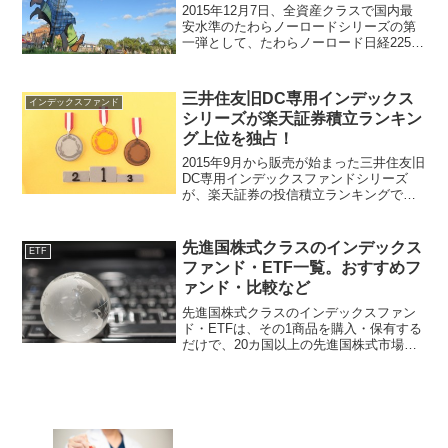
おトク！
2015年12月7日、全資産クラスで国内最
安水準のたわらノーロードシリーズの第
一弾として、たわらノーロード日経225の
販売がスタートします。本記事では、た
わらノーロード日経225、また12月18日
より販売がスタートするその他投資クラ
三井住友旧DC専用インデックス
インデックスファンド
スのたわ...
シリーズが楽天証券積立ランキン
グ上位を独占！
2015年9月から販売が始まった三井住友旧
DC専用インデックスファンドシリーズ
が、楽天証券の投信積立ランキングで上
位を独占しているようです。「楽天証券
投信積立ランキング１位にあのファンド
が登場していた | NightWalker's Inv...
先進国株式クラスのインデックス
ETF
ファンド・ETF一覧。おすすめフ
ァンド・比較など
先進国株式クラスのインデックスファン
ド・ETFは、その1商品を購入・保有する
だけで、20カ国以上の先進国株式市場に
分散投資ができる優れた金融商品です。
本記事では、先進国株式クラスのインデ
ックスファンド・ETFとそのオススメを
紹介します。近年...