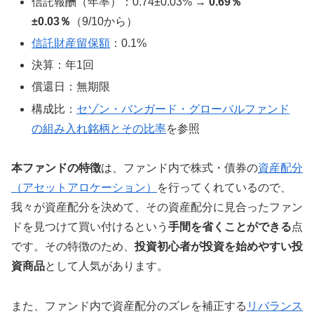
信託報酬（年率）：0.74±0.03% →
0.69％
±0.03％
（9/10から）
信託財産留保額
：0.1%
決算：年1回
償還日：無期限
構成比：
セゾン・バンガード・グローバルファンド
の組み入れ銘柄とその比率
を参照
本ファンドの特徴
は、ファンド内で株式・債券の
資産配分
（アセットアロケーション）
を行ってくれているので、
我々が資産配分を決めて、その資産配分に見合ったファン
ドを見つけて買い付けるという
手間を省くことができる
点
です。その特徴のため、
投資初心者が投資を始めやすい投
資商品
として人気があります。
また、ファンド内で資産配分のズレを補正する
リバランス