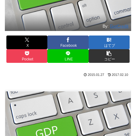
By:
GotCredit
X
Facebook
はてブ
Pocket
LINE
コピー
2015.01.27
2017.02.10