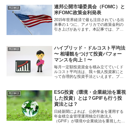
覚えましょう。EPSEPS（英語表記：
Earnings Per Share、読み方：イーピ...
連邦公開市場委員会（FOMC）と
用語解説
米FOMC政策金利発表
2015年世界経済で最も注目されている出
来事の１つに、アメリカでの政策金利の
引き上げがあります。本記事では、アメ
リカの政策金利引き上げの時期や内容を
決定する委員会「連邦公開市場委員会
（FOMC）」について紹介・解説いたし
ハイブリッド・ドルコスト平均法
ます。アメリカの金融...
用語解説
〜 相場観をつけて投資パフォー
マンスを向上！〜
毎月一定額投資資金を積み立てていくド
ルコスト平均法は、我々個人投資家にと
って合理的な投資手法といえます。プロ
でも難しい投資タイミングを個人投資家
が時間をとって行うことは、合理的な投
資手法と呼べないためです。本記事で
ESG投資（環境・企業統治を重視
用語解説
は、ドルコスト平均法に一手...
した投資）とは？GPIFも行う投
資法とは？
日経新聞によれば、公的年金を運用する
年金積立金管理運用独立行政法人
（GPIF）が環境や企業統治を重視した企
業を選別して資金を流すESG投資に乗り
出すとのことです。ESG投資とは、いっ