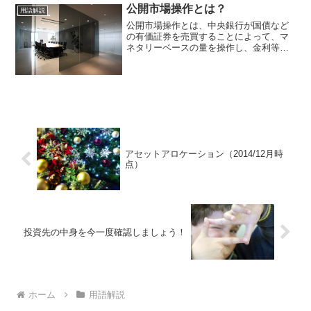
たいどんな投資手法なのでしょうか？本
公開市場操作とは？
用語解説
記事では、ESG投資に...
公開市場操作とは、中央銀行が国債など
の有価証券を売買することによって、マ
ネタリーベースの量を操作し、金利等を
調整する金融政策の一つです。「オペレ
ーション」または「オペ」とも呼ばれる
ことがあります。公開市場操作は目標を
決めてから行うため、その...
アセットアロケーション（2014/12月時
点）
投資先の中身を今一度確認しましょう！
ホーム
用語解説