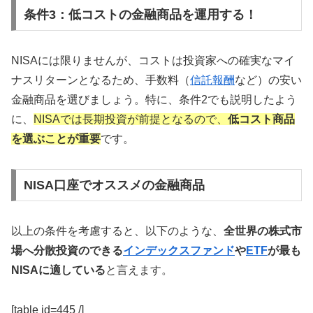
条件3：低コストの金融商品を運用する！
NISAには限りませんが、コストは投資家への確実なマイ
ナスリターンとなるため、手数料（
信託報酬
など）の安い
金融商品を選びましょう。特に、条件2でも説明したよう
に、
NISAでは長期投資が前提となるので、
低コスト商品
を選ぶことが重要
です。
NISA口座でオススメの金融商品
以上の条件を考慮すると、以下のような、
全世界の株式市
場へ分散投資のできる
インデックスファンド
や
ETF
が最も
NISAに適している
と言えます。
[table id=445 /]