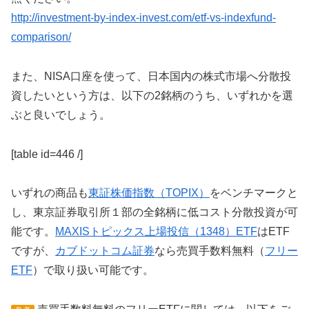
http://investment-by-index-invest.com/etf-vs-indexfund-
comparison/
また、NISA口座を使って、日本国内の株式市場へ分散投
資したいという方は、以下の2銘柄のうち、いずれかを選
ぶと良いでしょう。
[table id=446 /]
いずれの商品も
東証株価指数（TOPIX）
をベンチマークと
し、東京証券取引所１部の全銘柄に低コスト分散投資が可
能です。
MAXISトピックス上場投信（1348）ETF
はETF
ですが、
カブドットコム証券
なら売買手数料無料（
フリー
ETF
）で取り扱い可能です。