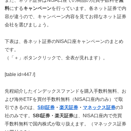
また、ネット証券はNISA口座での商品の売買手数料を
無
料
にする
キャンペーン
を行っています。各ネット証券で内
容が違うので、キャンペーン内容を見てお得なネット証券
会社を選びましょう。
下表は、各ネット証券のNISA口座キャンペーンのまとめ
です。
（「＋」ボタンクリックで、全表が見れます）。
[table id=447 /]
先程紹介したインデックスファンドを購入手数料無料、お
よび海外ETFを買付手数料無料（NISA口座内のみ）で取
引できるのは、
SBI証券
・
楽天証券
・
マネックス証券
の3
社のみです。
SBI証券・楽天証券
は、NISA口座内で売買
手数料無料で国内株式が取り扱えます。（マネックス証券