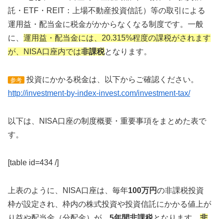
託・ETF・REIT：上場不動産投資信託）等の取引による
運用益・配当金に税金がかからなくなる制度です。一般
に、
運用益・配当金には、20.315%程度の課税がされます
が、NISA口座内では
非課税
となります。
投資にかかる税金は、以下からご確認ください。
参考
http://investment-by-index-invest.com/investment-tax/
以下は、NISA口座の制度概要・重要事項をまとめた表で
す。
[table id=434 /]
上表のように、NISA口座は、毎年
100万円
の非課税投資
枠が設定され、枠内の株式投資や投資信託にかかる値上が
り益や配当金（分配金）が、
5年間非課税
となります。
非