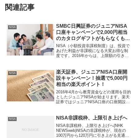
関連記事
SMBC日興証券のジュニアNISA
NISA
口座キャンペーンで2,000円相当
のカタログギフトがもらなくもら
える！
NISA（小額投資非課税制度）は、投資で
あげた利益が非課税になる大変お得な制
度です。2016年からは、上限額の引き上
げやジュニア（こども）NISAの開始で、
家族一世帯あたりの非課税枠が大幅にUP
します。SMBC日興証券では、ジュニア
楽天証券、ジュニアNISA口座開
NISA
NISA...
設キャンペーン！抽選で5,000円
相当の楽天ポイント！
2016年4月から教育資金などの運用を目的
としたジュニアNISAが始まります。楽天
証券ではジュニアNISA口座の口座開設
で、抽選で100名の方に5,000円相当のポ
イントがもらえるキャンペーンを開始し
ました（8/31まで）。本記事では、NI...
NISA非課税枠、上限引き上げへ
NISA
NISA非課税枠、上限引き上げへ(NHK
NEWSweb)NISAの非課税枠が、現在の
100万円から120万円に引き上がる見通し