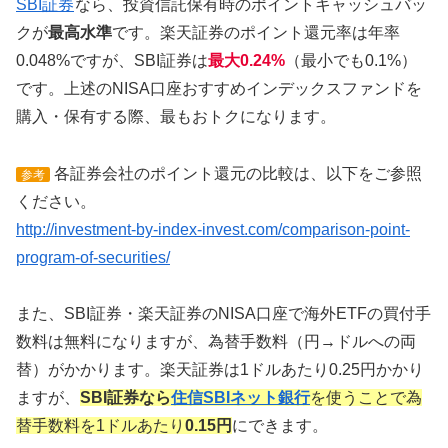
SBI証券
なら、投資信託保有時のポイントキャッシュバッ
クが
最高水準
です。楽天証券のポイント還元率は年率
0.048%ですが、SBI証券は
最大0.24%
（最小でも0.1%）
です。上述のNISA口座おすすめインデックスファンドを
購入・保有する際、最もおトクになります。
各証券会社のポイント還元の比較は、以下をご参照
参考
ください。
http://investment-by-index-invest.com/comparison-point-
program-of-securities/
また、SBI証券・楽天証券のNISA口座で海外ETFの買付手
数料は無料になりますが、為替手数料（円→ドルへの両
替）がかかります。楽天証券は1ドルあたり0.25円かかり
ますが、
SBI証券なら
住信SBIネット銀行
を使うことで為
替手数料を1ドルあたり
0.15円
にできます。