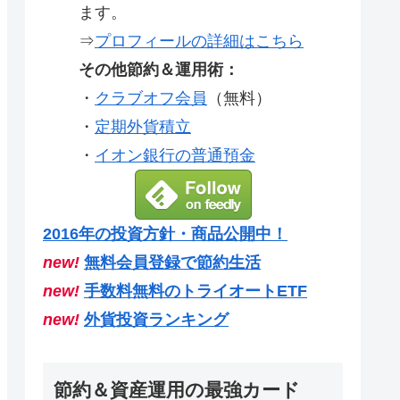
ます。
⇒
プロフィールの詳細はこちら
その他節約＆運用術：
・
クラブオフ会員
（無料）
・
定期外貨積立
・
イオン銀行の普通預金
2016年の投資方針・商品公開中！
new!
無料会員登録で節約生活
new!
手数料無料のトライオートETF
new!
外貨投資ランキング
節約＆資産運用の最強カード