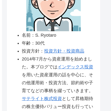
名前：S. Ryotaro
年齢：30代
投資方針：
投資方針・投資商品
2014年7月から資産運用を始めまし
た。本ブログでは
インデックス投資
を用いた資産運用の話を中心に、そ
の他運用術・投資方法、節約術や子
育てなどの事柄を綴っていきます。
サテライト株式投資
として昇格期待
の株主優待バリュー投資も行ってい