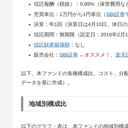
信託報酬（税抜）：0.89%（保管費用
売買単位：1万円から1円単位（
SBI証券
決算：年1回（決算日は4月10日。休日
信託期間：無期限（設定日：2016年2月1
信託財産留保額
：なし
販売会社：
SBI証券
←オススメ！
、
楽天
以下、本ファンドの各種構成比、コスト、分
データを基に作成）。
地域別構成比
以下のグラフ・表は、本ファンドの地域別構