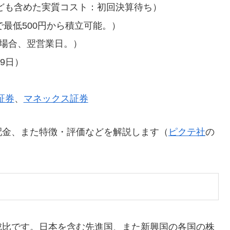
なども含めた実質コスト：初回決算待ち）
で最低500円から積立可能。）
の場合、翌営業日。）
9日）
証券
、
マネックス証券
配金、また特徴・評価などを解説します（
ピクテ社
の
成比です。日本を含む先進国、また新興国の各国の株