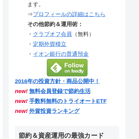
ます。
⇒
プロフィールの詳細はこちら
その他節約＆運用術：
・
クラブオフ会員
（無料）
・
定期外貨積立
・
イオン銀行の普通預金
2016年の投資方針・商品公開中！
new!
無料会員登録で節約生活
new!
手数料無料のトライオートETF
new!
外貨投資ランキング
節約＆資産運用の最強カード