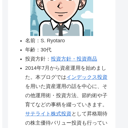
名前：S. Ryotaro
年齢：30代
投資方針：
投資方針・投資商品
2014年7月から資産運用を始めまし
た。本ブログでは
インデックス投資
を用いた資産運用の話を中心に、そ
の他運用術・投資方法、節約術や子
育てなどの事柄を綴っていきます。
サテライト株式投資
として昇格期待
の株主優待バリュー投資も行ってい