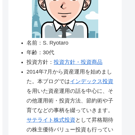
名前：S. Ryotaro
年齢：30代
投資方針：
投資方針・投資商品
2014年7月から資産運用を始めまし
た。本ブログでは
インデックス投資
を用いた資産運用の話を中心に、そ
の他運用術・投資方法、節約術や子
育てなどの事柄を綴っていきます。
サテライト株式投資
として昇格期待
の株主優待バリュー投資も行ってい