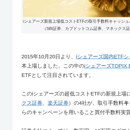
iシェアーズ新規上場低コストETFの取引手数料キャッシ
（SBI証券、カブドットコム証券、マネックス
2015年10月20日より、
iシェアーズ国内ETF
本上場しました。この中の
iシェアーズTOPIX 
ETFとして注目されています。
このiシェアーズの超低コストETFの新規上場
クス証券
、
楽天証券
）の4社が、取引手数料
キ
らのキャンペーンを用いること買付手数料実