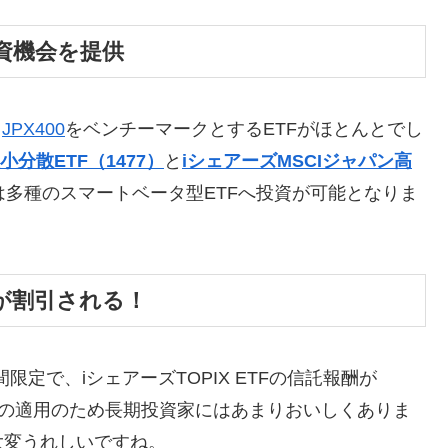
資機会を提供
、
JPX400
をベンチーマークとするETFがほとんとでし
小分散ETF（1477）
と
iシェアーズMSCIジャパン高
は多種のスマートベータ型ETFへ投資が可能となりま
が割引される！
限定で、iシェアーズTOPIX ETFの信託報酬が
けの適用のため長期投資家にはあまりおいしくありま
大変うれしいですね。