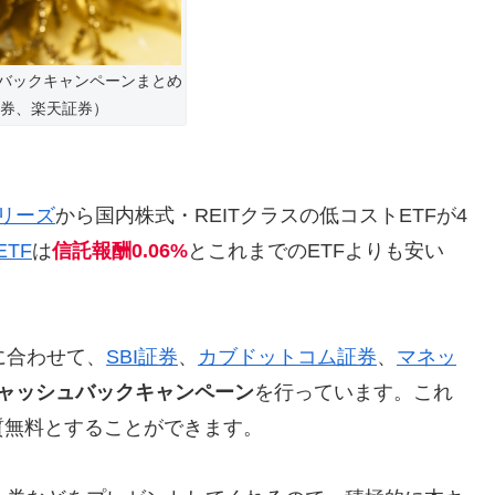
ュバックキャンペーンまとめ
証券、楽天証券）
シリーズ
から国内株式・REITクラスの低コストETFが4
ETF
は
信託報酬0.06%
とこれまでのETFよりも安い
に合わせて、
SBI証券
、
カブドットコム証券
、
マネッ
ャッシュバックキャンペーン
を行っています。これ
質無料とすることができます。