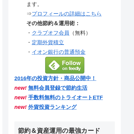
ます。
⇒
プロフィールの詳細はこちら
その他節約＆運用術：
・
クラブオフ会員
（無料）
・
定期外貨積立
・
イオン銀行の普通預金
2016年の投資方針・商品公開中！
new!
無料会員登録で節約生活
new!
手数料無料のトライオートETF
new!
外貨投資ランキング
節約＆資産運用の最強カード