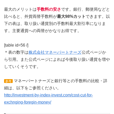
最大のメリットは
手数料の安さ
です。銀行、郵便局などと
比べると、外貨両替手数料が
最大98%カット
できます。以
下の表は、取り扱い通貨別の手数料最大割引率になりま
す。主要通貨への両替がかなりお得です。
[table id=56 /]
＊表の数字は
株式会社マネーパートナーズ
公式ページか
ら引用。また公式ページによれば今後取り扱い通貨を増や
していくそうです。
マネーパートナーズと銀行等との手数料の比較・詳
参考
細は、以下をご参照ください。
http://investment-by-index-invest.com/cost-cut-for-
exchnging-foregin-money/