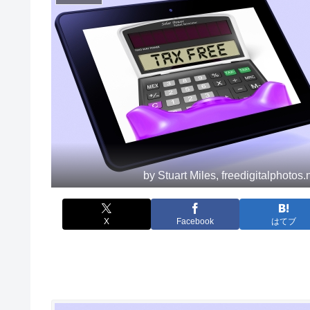
by Stuart Miles, freedigitalphotos.
X
Facebook
はてブ