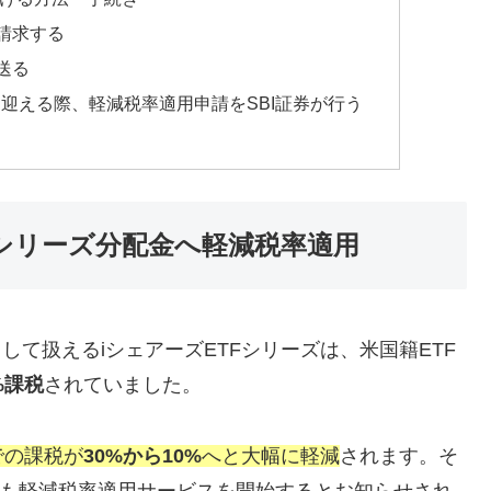
へ請求する
送る
迎える際、軽減税率適用申請をSBI証券が行う
TFシリーズ分配金へ軽減税率適用
して扱えるiシェアーズETFシリーズは、米国籍ETF
%課税
されていました。
での課税が
30%から10%
へと大幅に軽減
されます。そ
も軽減税率適用サービスを開始するとお知らせされ