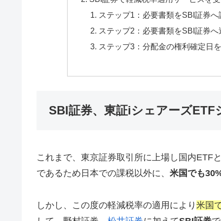
ステップ1：必要書類をSBI証券
ステップ2：必要書類をSBI証券へ
ステップ3：分配金の権利確定日を
SBI証券、東証iシェアーズE
これまで、東京証券取引所に上場し国内ETFと
であるため日本での課税以外に、
米国でも30
しかし、この度の軽減税率の適用により
米国
して、野村証券、
松井証券
に加えて
SBI証券
で