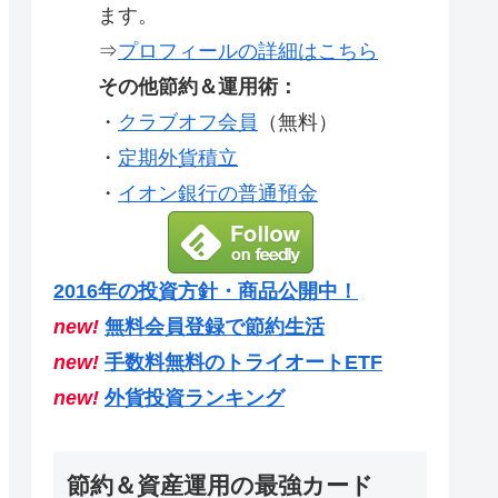
ます。
⇒
プロフィールの詳細はこちら
その他節約＆運用術：
・
クラブオフ会員
（無料）
・
定期外貨積立
・
イオン銀行の普通預金
2016年の投資方針・商品公開中！
new!
無料会員登録で節約生活
new!
手数料無料のトライオートETF
new!
外貨投資ランキング
節約＆資産運用の最強カード