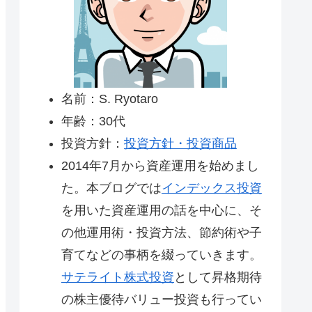
名前：S. Ryotaro
年齢：30代
投資方針：
投資方針・投資商品
2014年7月から資産運用を始めまし
た。本ブログでは
インデックス投資
を用いた資産運用の話を中心に、そ
の他運用術・投資方法、節約術や子
育てなどの事柄を綴っていきます。
サテライト株式投資
として昇格期待
の株主優待バリュー投資も行ってい