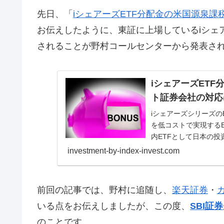
先日、「
iシェアーズETF分配金の米国源泉課
お伝えしたように、東証に上場しているiシェ
されることが野村コールセンターから発表さ
iシェアーズETF
ト証券会社の対応
iシェアーズシリーズ
を低コストで実現する
内ETFとして日本の投
ですが、米国...
investment-by-index-invest.com
前回の記事では、野村に追随し、
楽天証券
・
いる点をお伝えしましたが、この度、
SBI証券
のことです。