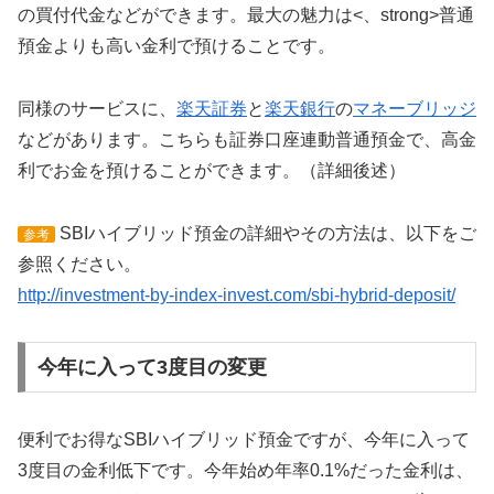
の買付代金などができます。最大の魅力は<、strong>普通
預金よりも高い金利で預けることです。
同様のサービスに、
楽天証券
と
楽天銀行
の
マネーブリッジ
などがあります。こちらも証券口座連動普通預金で、高金
利でお金を預けることができます。（詳細後述）
SBIハイブリッド預金の詳細やその方法は、以下をご
参考
参照ください。
http://investment-by-index-invest.com/sbi-hybrid-deposit/
今年に入って3度目の変更
便利でお得なSBIハイブリッド預金ですが、今年に入って
3度目の金利低下です。今年始め年率0.1%だった金利は、