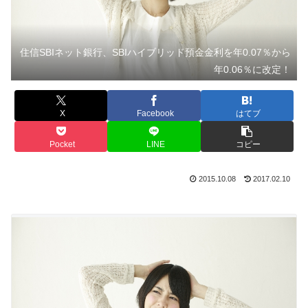
住信SBIネット銀行、SBIハイブリッド預金金利を年0.07％から
年0.06％に改定！
X
Facebook
はてブ
Pocket
LINE
コピー
2015.10.08
2017.02.10