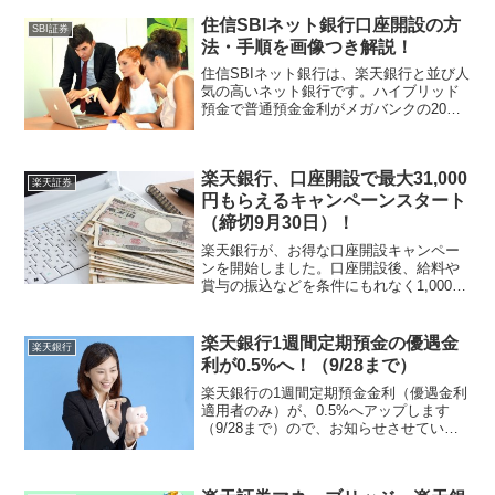
行やメガバンクなどにはない、住信SBIネ
住信SBIネット銀行口座開設の方
ット銀行の特徴・...
SBI証券
法・手順を画像つき解説！
住信SBIネット銀行は、楽天銀行と並び人
気の高いネット銀行です。ハイブリッド
預金で普通預金金利がメガバンクの20倍
になるなど、ネット銀行特有のお得なサ
ービスがたくさんあります。本記事で
は、少々わかりにくい住信SBIネット銀行
楽天銀行、口座開設で最大31,000
の口座開設方法を...
楽天証券
円もらえるキャンペーンスタート
（締切9月30日）！
楽天銀行が、お得な口座開設キャンペー
ンを開始しました。口座開設後、給料や
賞与の振込などを条件にもれなく1,000円
をもらうことができます。また、抽選で3
万円が当たる可能性もあります。マイナ
ス金利により各銀行普通預金金利を下げ
楽天銀行1週間定期預金の優遇金
楽天銀行
ている中、楽天銀...
利が0.5%へ！（9/28まで）
楽天銀行の1週間定期預金金利（優遇金利
適用者のみ）が、0.5%へアップします
（9/28まで）ので、お知らせさせていた
だきます。（私もさっそく、数口申し込
みました。）本記事では、楽天銀行1週間
定期の特徴・メリットなどを振り返り、