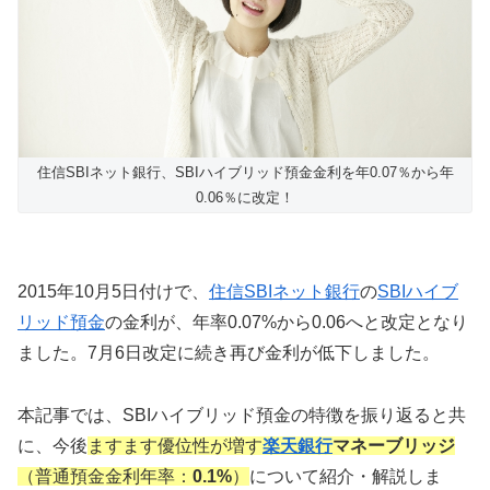
住信SBIネット銀行、SBIハイブリッド預金金利を年0.07％から年
0.06％に改定！
2015年10月5日付けで、
住信SBIネット銀行
の
SBIハイブ
リッド預金
の金利が、年率0.07%から0.06へと改定となり
ました。7月6日改定に続き再び金利が低下しました。
本記事では、SBIハイブリッド預金の特徴を振り返ると共
に、今後
ますます優位性が増す
楽天銀行
マネーブリッジ
（普通預金金利年率：
0.1%
）
について紹介・解説しま