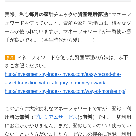
実際、私も
毎月の家計チェック
や
資産運用管理
にマネーフ
ォワードを使っています。資産や家計管理には、様々なツ
ールが使われていますが、マネーフォワードが一番使い勝
手が良いです。（学生時代から愛用。。）
マネーフォワードを使った資産管理の方法は、以下
参考
をご参照ください。
http://investment-by-index-invest.com/easy-record-the-
asset-transition-with-category-in-moneyfoward/
http://investment-by-index-invest.com/way-of-monitering/
このように大変便利なマネーフォワードですが、登録・利
用料は
無料
（
プレミアムサービス
は
有料
）です。一切利用
にお金がかかりません。まだ、登録していない！使ってい
ない！という方がいましたら、ぜひこの機会に登録・利用