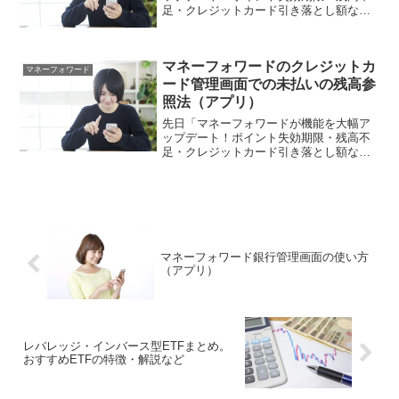
足・クレジットカード引き落とし額など
の通知が可能に！」でお伝えしたよう
に、家計・資産管理ツールのマネーフォ
ワードが、大幅に機能を拡充しました。
マネーフォワードのクレジットカ
本記事では、その拡充機能の...
マネーフォワード
ード管理画面での未払いの残高参
照法（アプリ）
先日「マネーフォワードが機能を大幅ア
ップデート！ポイント失効期限・残高不
足・クレジットカード引き落とし額など
の通知が可能に！」でお伝えしたよう
に、家計・資産管理ツールのマネーフォ
ワードが、大幅に機能を拡充しました。
本記事では、その拡充機能の...
マネーフォワード銀行管理画面の使い方
（アプリ）
レバレッジ・インバース型ETFまとめ。
おすすめETFの特徴・解説など