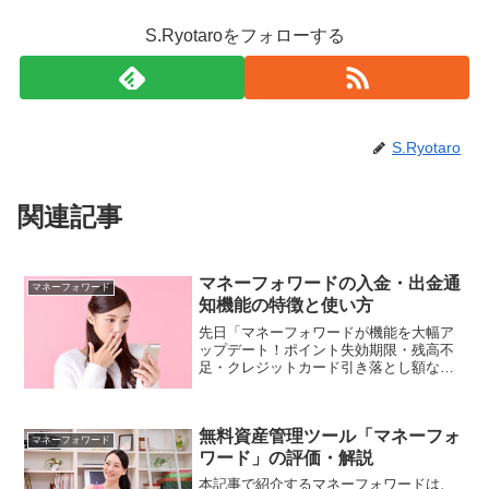
S.Ryotaroをフォローする
S.Ryotaro
関連記事
マネーフォワードの入金・出金通
マネーフォワード
知機能の特徴と使い方
先日「マネーフォワードが機能を大幅ア
ップデート！ポイント失効期限・残高不
足・クレジットカード引き落とし額など
の通知が可能に！」でお伝えしたよう
に、家計・資産管理ツールのマネーフォ
ワードが、大幅に機能を拡充しました。
無料資産管理ツール「マネーフォ
本記事では、その拡充機能の...
マネーフォワード
ワード」の評価・解説
本記事で紹介するマネーフォワードは、