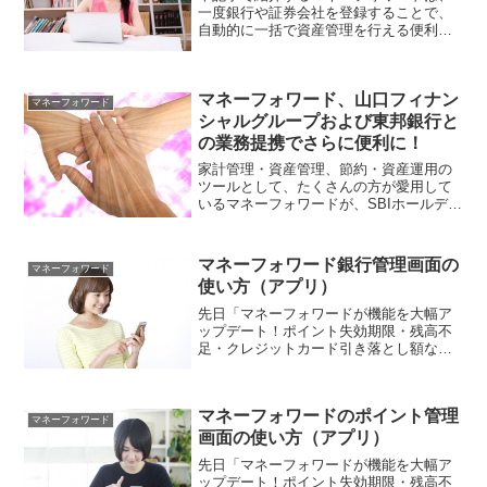
一度銀行や証券会社を登録することで、
自動的に一括で資産管理を行える便利無
料ツールです。また、クレジットカー
ド・電子マネー・ポイントサイト・国民
年金等のありとあらゆるマネーが全て一
マネーフォワード、山口フィナン
括管理できる優れたツールで...
マネーフォワード
シャルグループおよび東邦銀行と
の業務提携でさらに便利に！
家計管理・資産管理、節約・資産運用の
ツールとして、たくさんの方が愛用して
いるマネーフォワードが、SBIホールディ
ングス・静岡銀行に続き、山口フィナン
シャルグループおよび東邦銀行との業務
提携を発表しました。現在でも十分使い
マネーフォワード銀行管理画面の
マネーフォワード
勝手が良いマネーフォ...
使い方（アプリ）
先日「マネーフォワードが機能を大幅ア
ップデート！ポイント失効期限・残高不
足・クレジットカード引き落とし額など
の通知が可能に！」でお伝えしたよう
に、家計・資産管理ツールのマネーフォ
ワードが、大幅に機能を拡充しました。
マネーフォワードのポイント管理
本記事では、その拡充機能の...
マネーフォワード
画面の使い方（アプリ）
先日「マネーフォワードが機能を大幅ア
ップデート！ポイント失効期限・残高不