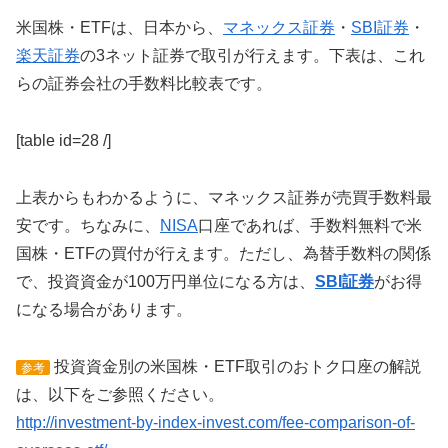
米国株・ETFは、日本から、
マネックス証券
・
SBI証券
・
楽天証券
の3ネット証券で取引が行えます。下表は、これ
らの証券会社の手数料比較表です。
[table id=28 /]
上表からもわかるように、マネックス証券が売買手数料最
安です。ちなみに、
NISA
口座であれば、手数料無料で米
国株・ETFの買付が行えます。ただし、為替手数料の関係
で、投資資金が100万円単位になる方は、
SBI証券
がお得
になる場合があります。
投資資金別の米国株・ETF取引のおトク口座の解説
参考
は、以下をご参照ください。
http://investment-by-index-invest.com/fee-comparison-of-