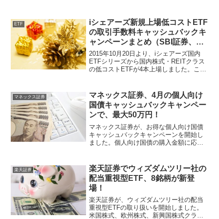
iシェアーズ新規上場低コストETF
ETF
の取引手数料キャッシュバックキ
ャンペーンまとめ（SBI証券、カ
ブドットコム証券、マネックス証
2015年10月20日より、iシェアーズ国内
券、楽天証券）
ETFシリーズから国内株式・REITクラス
の低コストETFが4本上場しました。この
中のiシェアーズTOPIX ETFは信託報酬
0.06%とこれまでのETFよりも安いETFと
して注目されています。こ...
マネックス証券、4月の個人向け
マネックス証券
国債キャッシュバックキャンペー
ンで、最大50万円！
マネックス証券が、お得な個人向け国債
キャッシュバックキャンペーンを開始し
ました。個人向け国債の購入金額に応じ
て、最大50万円の現金をもらうことがで
きる超おトクなキャンペーンです。本記
事では、マネックス証券の本キャンペー
楽天証券でウィズダムツリー社の
楽天証券
ンを解説します。マイナ...
配当重視型ETF、8銘柄が新登
場！
楽天証券が、ウィズダムツリー社の配当
重視型ETFの取り扱いを開始しました。
米国株式、欧州株式、新興国株式クラス