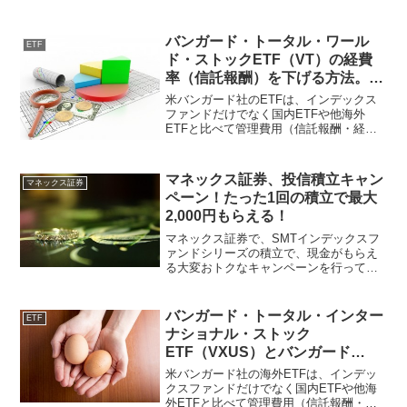
の全8銘柄が取引可能となりました。本記
事では、楽天証券が新たに取り扱いを開
始する8銘柄を紹介していきます。配当重
バンガード・トータル・ワール
ETF
視型とは、どのよう...
ド・ストックETF（VT）の経費
率（信託報酬）を下げる方法。
VXUSとVTIを組み合わせた低コ
米バンガード社のETFは、インデックス
スト投資！
ファンドだけでなく国内ETFや他海外
ETFと比べて管理費用（信託報酬・経費
率）が格安のETFです。例えば、バンガ
ード・トータル・ワールド・ストック
ETF（VT）は、経費率0.14%で世界の先
マネックス証券、投信積立キャン
マネックス証券
進国・新興国...
ペーン！たった1回の積立で最大
2,000円もらえる！
マネックス証券で、SMTインデックスフ
ァンドシリーズの積立で、現金がもらえ
る大変おトクなキャンペーンを行ってい
ます。本記事では、マネックス証券、お
よびSMTインデックスファンドシリーズ
の簡単な紹介と今回の投資信託積立キャ
バンガード・トータル・インター
ETF
ンペーンの内容につい...
ナショナル・ストック
ETF（VXUS）とバンガード
FTSE・オールワールド
米バンガード社の海外ETFは、インデッ
ETF（VEU）の違い・比較
クスファンドだけでなく国内ETFや他海
外ETFと比べて管理費用（信託報酬・経