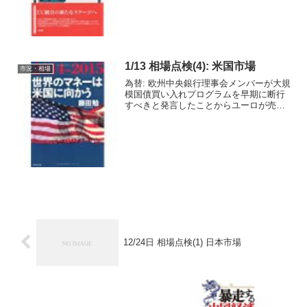
1/13 相場点検(4): 米国市場
市況・相場
為替: 欧州中央銀行理事会メンバーが大規
模国債買い入れプログラムを早期に断行
すべきと発言したことからユーロが売ら
れ対ドルで９年ぶりの安値をつけまし
た。株価: 不安定な動きとなりました。朝
方は昨日発表されたアルミ大手アルコア
の決算に交換して主...
12/24日 相場点検(1) 日本市場