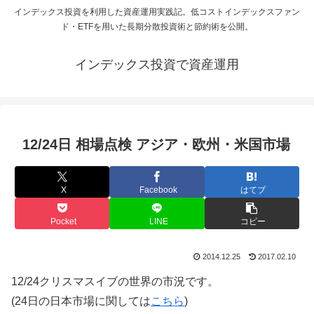
インデックス投資を利用した資産運用実践記。低コストインデックスファン
ド・ETFを用いた長期分散投資術と節約術を公開。
インデックス投資で資産運用
12/24日 相場点検 アジア・欧州・米国市場
X
Facebook
はてブ
Pocket
LINE
コピー
2014.12.25
2017.02.10
12/24クリスマスイブの世界の市況です。
(24日の日本市場に関しては
こちら
)