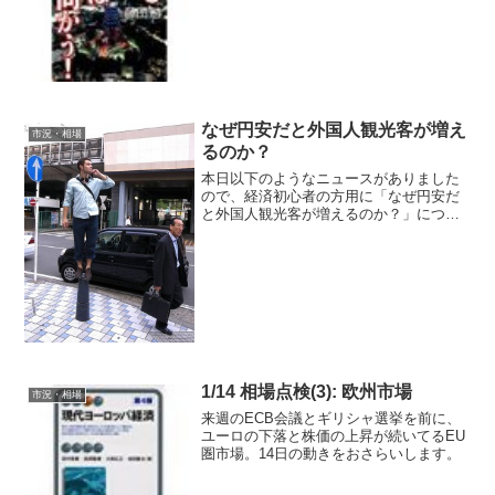
なぜ円安だと外国人観光客が増え
市況・相場
るのか？
本日以下のようなニュースがありました
ので、経済初心者の方用に「なぜ円安だ
と外国人観光客が増えるのか？」につい
て解説したいと思います。日本、来年の
人気観光地１位の見通し…円安が一役
（中央日報）円安とは円安とは円の価値
の下落を意味します。例えば...
1/14 相場点検(3): 欧州市場
市況・相場
来週のECB会議とギリシャ選挙を前に、
ユーロの下落と株価の上昇が続いてるEU
圏市場。14日の動きをおさらいします。