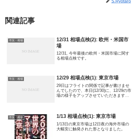
S.Ryotaro
関連記事
12/31 相場点検(2): 欧州・米国市
市況・相場
場
12/31, 今年最後の欧州・米国市場に関す
る相場点検です。
12/29 相場点検(1): 東京市場
市況・相場
29日はフライトの関係で記事が書けませ
んでしたので、本日(12/30)に、12/29の市
場の様子をアップさせていただきます。
遅くなって申し訳ございません。まずは
東京市場です。株式: 前場は先週からの世
界経済の良好さを反映し、日経平均株
価・T...
1/13 相場点検(1): 東京市場
市況・相場
1/13日の東京市場は12日夜の海外市場の
大幅安に触発された形となりました。