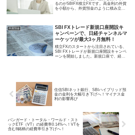
るのがSBIFX積立FXです。高金利の外貨
を小額から、外貨預金のように積み立て
ることができます。また、FXの長所を活
かし、手数料を安くすることができ、必
要に応じてレバレッジをかけることもで
SBI FXトレード新規口座開設キ
きます。本記事で...
外貨預金
ャンペーンで、日経チャンネルマ
ーケッツが最大3ヶ月無料！
積立FXのスタートから注目されている、
SBI FXトレードが新規口座開設キャンペ
ーンを開始しました。新規口座で、経
済・マーケットの専門チャンネル「日経
チャンネルマーケッツ」が、最大3ヶ月間
無料視聴可能になります。本記事では、
本キャンペーンの...
住信SBIネット銀行、SBIハイブリッド預
金の金利を大幅引き下げへ！マイナス金
利の影響再び
バンガード・トータル・ワールド・スト
ックETF（VT）の経費率0.14%へ！VTを
含む8銘柄の経費率引き下げへ！