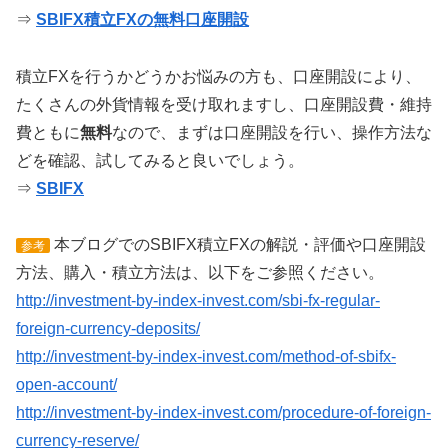
⇒
SBIFX積立FXの無料口座開設
積立FXを行うかどうかお悩みの方も、口座開設により、
たくさんの外貨情報を受け取れますし、口座開設費・維持
費ともに
無料
なので、まずは口座開設を行い、操作方法な
どを確認、試してみると良いでしょう。
⇒
SBIFX
本ブログでのSBIFX積立FXの解説・評価や口座開設
参考
方法、購入・積立方法は、以下をご参照ください。
http://investment-by-index-invest.com/sbi-fx-regular-
foreign-currency-deposits/
http://investment-by-index-invest.com/method-of-sbifx-
open-account/
http://investment-by-index-invest.com/procedure-of-foreign-
currency-reserve/