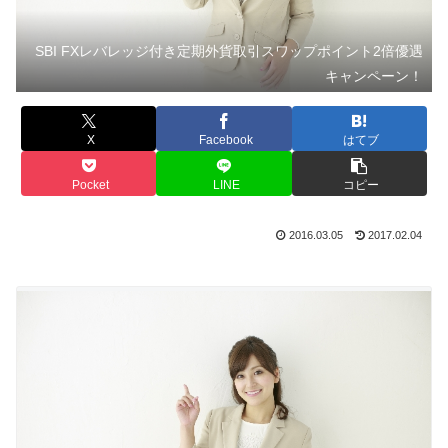
SBI FXレバレッジ付き定期外貨取引スワップポイント2倍優遇
キャンペーン！
X
Facebook
はてブ
Pocket
LINE
コピー
2016.03.05
2017.02.04