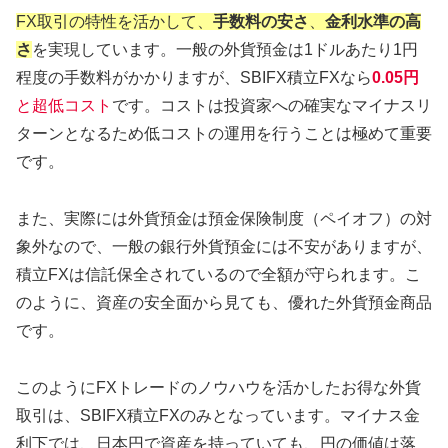
FX取引の特性を活かして、
手数料の安さ
、
金利水準の高
さ
を実現しています。一般の外貨預金は1ドルあたり1円
程度の手数料がかかりますが、SBIFX積立FXなら
0.05円
と超低コスト
です。コストは投資家への確実なマイナスリ
ターンとなるため低コストの運用を行うことは極めて重要
です。
また、実際には外貨預金は預金保険制度（ペイオフ）の対
象外なので、一般の銀行外貨預金には不安がありますが、
積立FXは信託保全されているので全額が守られます。こ
のように、資産の安全面から見ても、優れた外貨預金商品
です。
このようにFXトレードのノウハウを活かしたお得な外貨
取引は、SBIFX積立FXのみとなっています。マイナス金
利下では、日本円で資産を持っていても、円の価値は落