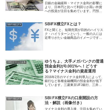
日銀の金融緩和・マイナス金利の影響に
より、日本円と比べて利回りが高い外貨
への投資が注目を集めています。円預金
が年率0.001%近辺の金利水準の中、外貨
投資なら通貨によって、数%以上の利回
りが期待できます。本記事では、外貨投
SBIFX積立FXとは？
SBIFX積立FX
資の中でも馴染みの...
FXと聞くと、短期売買が目的のハイリス
ク・ハイリターンという、一般の人には
近寄りがたい金融商品のイメージです。
しかし、本記事で紹介する積立FXは、FX
のメリットを利用した長期資産運用向け
の外貨定期預金の類似商品です。本記事
では、SBIFXト...
ゆうちょ、大手メガバンクの普通
GMOクリック証券
預金金利が0.001%へ！どうす
る？マイナス金利の資産運用
2016年2月のマイナス金利導入によって、
銀行など各種金融機関の預金金利が低下
しています。三菱東京UFJ銀行、三井住
友銀行、みずほ銀行に続き、ゆうちょ銀
行までもが、普通預金金利を0.001%と超
低水準に切り下げました。本記事では、
SBI FX積立FXの口座開設の方
SBIFX積立FX
このような...
法・解説（画像付き）
マイナス金利の導入後、注目を集めてい